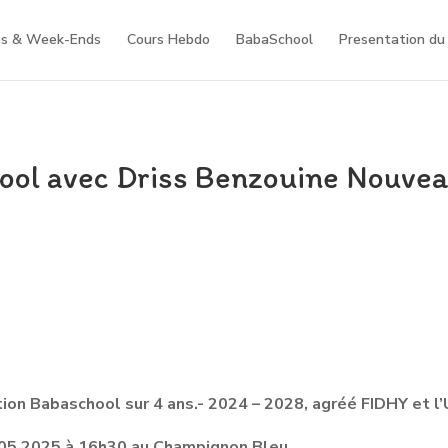
s & Week-Ends
Cours Hebdo
BabaSchool
Presentation du 
ol avec Driss Benzouine Nouve
tion Babaschool sur 4 ans.- 2024 – 2028, agréé FIDHY et 
05 2025 à 16h30 au Champignon Bleu.